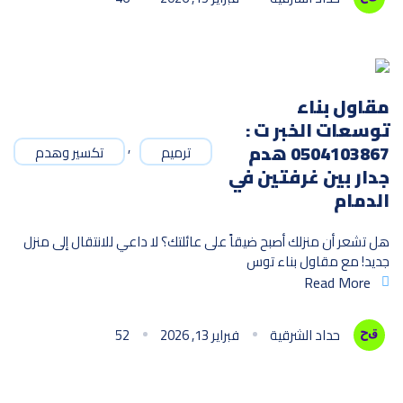
مقاول بناء
توسعات الخبر ت :
,
0504103867 هدم
ترميم
تكسير وهدم
جدار بين غرفتين في
الدمام
​هل تشعر أن منزلك أصبح ضيقاً على عائلتك؟ لا داعي للانتقال إلى منزل
جديد! مع مقاول بناء توس
Read More
حداد الشرقية
فبراير 13, 2026
52