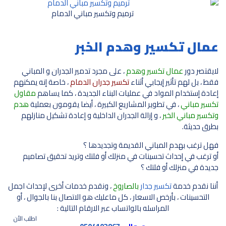
ترميم وتكسير مباني الدمام
عمال تكسير وهدم الخبر
لايقتصر دور
عمال تكسير وهدم
، على مجرد تدمير الجدران و المباني
فقط ، بل لهم تأثير إيجابي أثناء
تكسير جدران الدمام
، خاصة إنه يمكنهم
إعادة إستخدام المواد في عمليات البناء الجديدة ، كما يساهم
مقاول
تكسير مباني
، في تطوير المشاريع الكبيرة ، أيضا يقومون بعملية
هدم
وتكسير مباني الخبر
، و إزالة الجدران الداخلية و إعادة تشكيل منازلهم
بطرق حديثة.
فهل ترغب بهدم المباني القديمة وتجديدها ؟
أو ترغب في إحداث تحسينات في منزلك أو فلتك وتريد تحقيق تصاميم
جديدة في منزلك أو فلتك ؟
أننا نقدم خدمة
تكسير جدار
بالصاروخ
، ونقدم خدمات أخرى لإحداث اجمل
التحسينات ، بأرخص الاسعار ، كل ماعليك هو الاتصال بنا بالجوال ، أو
المراسله بالواتساب عبر الارقام التالية :
اطلب الأن