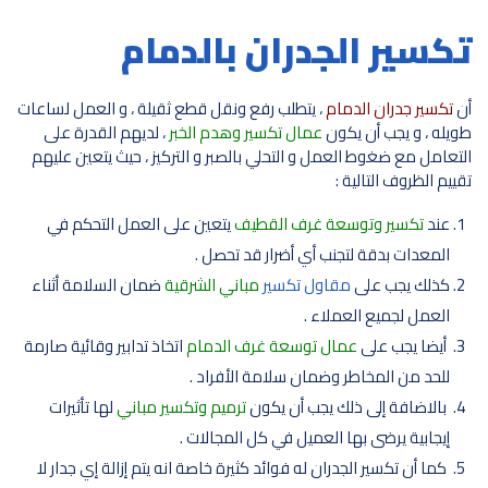
تكسير الجدران بالدمام
أن
تكسير جدران الدمام
، يتطلب رفع ونقل قطع ثقيلة ، و العمل لساعات
طويله ، و يجب أن يكون
عمال تكسير وهدم الخبر
، لديهم القدرة على
التعامل مع ضغوط العمل و التحلي بالصبر و التركيز ، حيث يتعين عليهم
تقييم الظروف التالية :
عند
تكسير وتوسعة غرف القطيف
يتعين على العمل التحكم في
المعدات بدقة لتجنب أي أضرار قد تحصل .
كذلك يجب على
مقاول تكسير
مباني الشرقية
ضمان السلامة أثناء
العمل لجميع العملاء .
أيضا يجب على
عمال توسعة غرف الدمام
اتخاذ تدابير وقائية صارمة
للحد من المخاطر وضمان سلامة الأفراد .
بالاضافة إلى ذلك يجب أن يكون
ترميم وتكسير مباني
لها تأثيرات
إيجابية يرضى بها العميل في كل المجالات .
كما أن تكسير الجدران له فوائد كثيرة خاصة انه يتم إزالة إي جدار لا