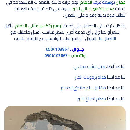
عمال
توسعة غرف
الدمام
،لهم دراية خاصة بالمعدات المستخدمة في
عملية
هدم وتكسير مباني الخبر
علاوة على ذلك فأن هذه العملية
تتطلب قوة بدنية وقدرة على التحمل .
إذا كنت ترغب في الحصول على خدمة
ترميم وتكسير مباني الدمام
، بأقل
سعر أو تحتاج إلى أي خدمة أخرى بسعر مناسب ، فكل ماعليك هو
الاتصال بنا
بالجوال ، أو المراسله بالواتساب عبر الارقام التالية :
جــوال :
0504103867
واتساب :
0504103867
شاهد أيضا:
بديل خشب صناعي
شاهد ايضا
حداد برجولات الخبر
شاهد ايضا
مقاول بناء ملاحق الدمام
شاهد ايضا
معلم اصباغ الخبر