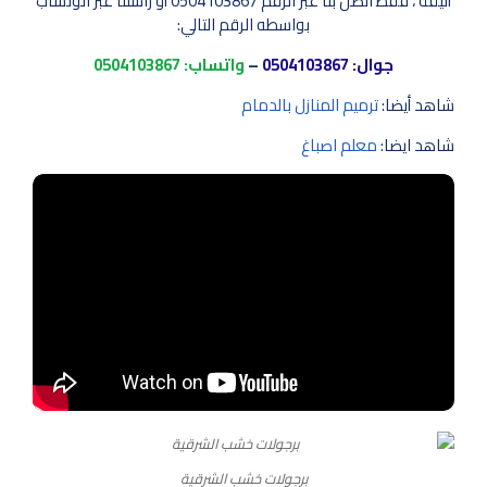
أنيقة ، فقط اتصل بنا عبر الرقم 0504103867 أو راسلنا عبر الوتساب
بواسطه الرقم التالي:
جوال:
0504103867
–
واتساب:
0504103867
شاهد أيضا:
ترميم المنازل بالدمام
شاهد ايضا:
معلم اصباغ
برجولات خشب الشرقية