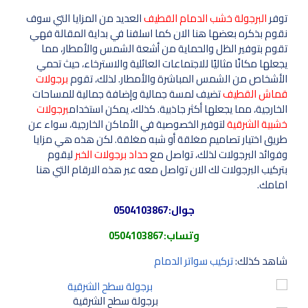
توفر
البرجولة خشب الدمام القطيف
العديد من المزايا التي سوف
نقوم بذكره بعضها هنا الان كما اسلفنا في بداية المقالة فهي
تقوم بتوفير الظل والحماية من أشعة الشمس والأمطار، مما
يجعلها مكانًا مثاليًا للاجتماعات العائلية والاسترخاء، حيث تحمي
الأشخاص من الشمس المباشرة والأمطار. لذلك، تقوم
برجولات
قماش القطيف
تضيف لمسة جمالية وإضافة جمالية للمساحات
الخارجية، مما يجعلها أكثر جاذبية. كذلك، يمكن استخدام
برجولات
خشبية الشرقية
لتوفير الخصوصية في الأماكن الخارجية، سواء عن
طريق اختيار تصاميم مغلقة أو شبه مغلقة. لكن هذه هي مزايا
وفوائد البرجولات لذلك، تواصل مع
حداد برجولات الخبر
ليقوم
بتركيب البرجولات لك الان تواصل معه عبر هذه الارقام التي هنا
امامك.
جوال:
0504103867
وتساب:
0504103867
شاهد كذلك:
تركيب سواتر الدمام
برجولة سطح الشرقية