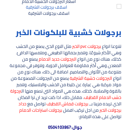
اسعار البرجولات الخشبية الدمام
اسقف برجولات الشرقية
برجولات خشبية للبلكونات الخبر
تتنوعا انواع
برجولات pvc الخبر
مثل النوع الذي يصنع من الخشب
وهي الأكثر شيوعًا، وتتميز بجمالها الطبيعي وملمسها الدافئ.
كذلك، هناك نوع من انواع
البرجولات حديد الدمام
يصنع من
المعدن وهي أكثر مقاومة للعوامل الجوية، وتتوفر في مجموعة
متنوعة من الألوان والتصاميم. اضافة الى ذلك، هناك نوع من
انواع
البرجولات خشبية الشرقية
يصنع من البرجولات المصنوعة من
مواد مركبة هي عبارة عن خليط من الخشب والبلاستيك، وتتميز
بالقوة والصلابة. كذلك، هذه هي المواد التي تصنع منها ال
برجولة
خشب الدمام القطيف
. مقابل ذلك، اذا كنت تريد ان ترا المكان
الذي تريده مزينا بــ
برجولات قماش القطيف
تواصل مع
حداد
برجولات الخبر
من اجل تركيب افضل
برجولات استراحات الدمام
تواصل على هذه الارقام:
جوال:
0504103867