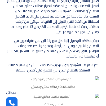
نعمل باستمرار لتوفير جميع ما يريده العملاء حيث نهدف إلى تقديم
أفضل الخدمات والنصائج الممكنة لاختيار مظلات حدائق قماش
الدمام أو مظلات شمسية بتصاميم جديدة تمكن العملاء من
الشعور بالراحة ، لاننا نثق بما نقدمة لنحصل على الرضا الكامل
لعملائنا في اتخاذ القرار الأولي إلى الانتهاء النهائي من تركيب
مظلاتناز حيث قد قمنا بتركيب المظلات لأكثر من 13 عام وهذا ما
جعل لدينا تجربة متميزة عن غيرنا.
حيث يمكنكم الوصول إلينا بكل سهولة لأن نحن متواجدون في
الدمام والشرقية وفي الخبر أيضا ، وقد وفرنا لكم معلومات
التواصل التي يمكنكم التواصل معنا من خلالها عبر الاتصال المباشر
أو مراسلتنا عبر الوتساب.
كم سعر متر الشينكو بدون تركيب؟ اذا كنت تتسأل عن سعر مظلات
الشينكو بالدمام اتصل الآن لتحصل على أفضل الاسعار
مظلات الدمام مظلة للفلل والمنازل
اطلب الأن
تصاميم مظلات