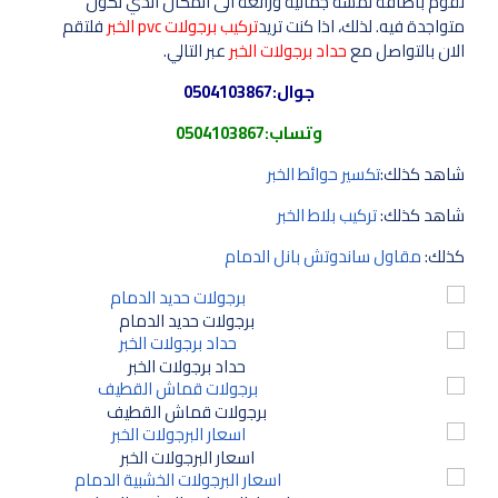
تقوم باضافة لمسة جمالية ورائعة الى المكان الذي تكون
متواجدة فيه. لذلك، اذا كنت تريد
تركيب برجولات pvc الخبر
فلتقم
الان بالتواصل مع
حداد برجولات الخبر
عبر التالي.
جوال:
0504103867
وتساب:
0504103867
شاهد كذلك:
تكسير حوائط الخبر
شاهد كذلك:
تركيب بلاط الخبر
كذلك:
مقاول ساندوتش بانل الدمام
برجولات حديد الدمام
حداد برجولات الخبر
برجولات قماش القطيف
اسعار البرجولات الخبر