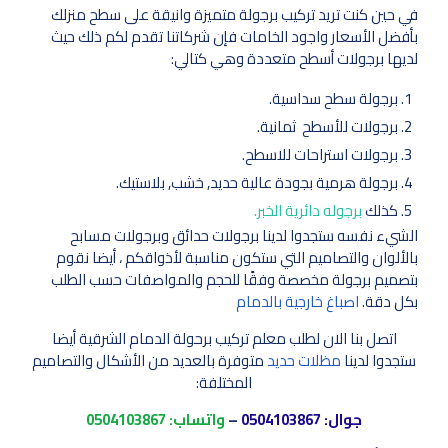
في حين كنت تريد تركيب برجولة متميزة وانيقة على سطح منزلك
بأفضل الأسعار واجود الخامات فإن شركاتنا تقدم لكم ذلك حيث
لديها برجولات أسطح متعددة وهي كتالي:
برجولة سطح سداسية.
برجولات للأسطح ثمانية.
برجولات استراحات للاسطح.
برجولة هرمية بجودة عالية حديد, خشب, بلاستيك.
كذلك
برجوله دائرية الخبر.
الشيء نفسه ستجدوا لدينا برجولات حدائق وبرجولات مسابح
بالألوان والتصاميم التي ستكون مناسبة لأذواقكم ، أيضا نقوم
بتصميم برجولة مخصصة وفقًا للحجم والمواصفات حسب الطلب
بكل دقة.
اصباغ خارجية بالدمام
اتصل بنا الان لطلب معلم تركيب برحولة الدمام الشرقية أيضا
ستجدوا لدينا
مظلات حديد
متوفرة بالعديد من الأشكال والتصاميم
المختلفة:
جوال:
0504103867
–
واتساب:
0504103867