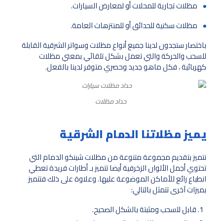
مظلات تجارية للمحلات أو لمعارض السيارات.
مظلات سكنية للحدائق أو للمنتزهات العامة.
باختصار ستجدون لدينا جميع أنواع مظلات وسواتر الشرقية القابلة
للسحب والحركة والتي تعمل بشكل تلقائي بمعني مظلات
كهربائية ، فكل ماهو جديد وحصري متوفر لدينا بالفعل.
حداد مظلات
يميز مظلاتنا الدمام الشرقية
نتميز بتقديم مجموعة متنوعة من مظلات شينكو الدمام التي
تحتوي أجمل الألوان الزخرفية أيضا تتميز بـ أطارات فريدة تعطي
انطباع رائع للأماكن الموضوعة عليها. وعلاوة على ذلك فتتميز
بميزات آخرى تتمثل بالتالي:
قابل للسحب ومثبتة بالشكل الصحيح.