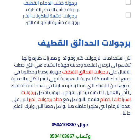
برجولة خشب الدمام القطيف
برجولات خشبية للبلكونات الخبر
برجولات الحدائق القطيف
لأن استخدامات البرجولات كثير وفوائد او مميزات كثيره وانها
تنقسم الى نوعين تقليديه وحديثه فهذه الاشياء هي التي جعلت
الاقبال على
برجولات الحدائق القطيف
مهولا وكبيرا ومطلوبا في
جميع انحاء المملكة العربية السعودية فهي توفر الظل و الحماية
وغيرها من الاشياء التي قمنا بذكره سابقا في هذه المقالة لذلك
يا أخي العميل اذا كنت تريد ان تقوم بــ تركيب افضل
برجولات
استراحات الدمام
فلتقم بالتواصل مع
حداد برجولات الخبر
الان على
هذه الارقام التي تظهر امامك هنا تواصل معنا الان واترك القلق
جانبا.
جوال:
0504103867
وتساب:
0504103867