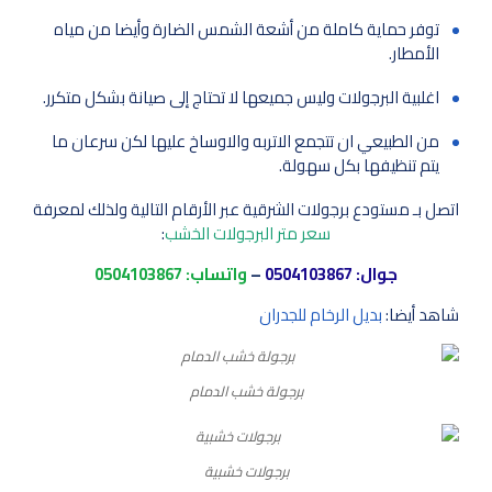
توفر حماية كاملة من أشعة الشمس الضارة وأيضا من مياه
الأمطار.
اغلبية البرجولات وليس جميعها لا تحتاج إلى صيانة بشكل متكرر.
من الطبيعي ان تتجمع الاتربه والاوساخ عليها لكن سرعان ما
يتم تنظيفها بكل سهولة.
اتصل بـ مستودع برجولات الشرقية عبر الأرقام التالية ولذلك لمعرفة
سعر متر البرجولات الخشب
:
جوال:
0504103867
–
واتساب:
0504103867
شاهد أيضا:
بديل الرخام للجدران
برجولة خشب الدمام
برجولات خشبية