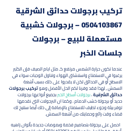
تركيب برجولات حدائق الشرقية
0504103867 – برجولات خشبية
مستعملة للبيع – برجولات
جلسات الخبر
عندما تكون حرارة الشمس مرتفع كـ مثل ايام الصيف فإن الكثير
يرغبوا في الاستمتاع واستنشاق الهواء وتناول الوجبات سواء في
الاسطح أو في الحدائق لكن لا يقدروا على ذلك بسبب أشعة
السمش , لهذا فقد وفرنا لكم الحل الأفضل وهو
تركيب برجولات
حدائق الشرقية
،
برجولات أسطح الخبر
بجميع أنواعها برجولات
حديد أو برجولة خشب الدمام ، وكما ان البرجولات التي نقدمها
توفر بيئة وجوء لطيف للاستمتاع بالإضافة إلى ذلك أيضا ستتيح لك
قضاء وقت رائع وحمايتك من أشعة السمش.
احصل على برجولة بتصاميم فخمة وبموضات جديدة بألوان زاهيه