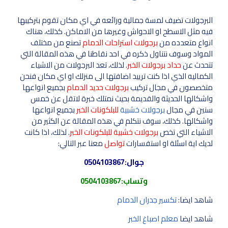
البرجولات تضيف لمسة جمالية ورائعه في اي مكان تقوم بتركيبها
فيه مثل الاسطح او الاحواش وغيرها من الاماكن. كذلك، هناك
انواع متعدده من
برجولات استراحات الدمام
تصنع من مختلف
المواد وسوف نتناول ذكره في احد نقاطنا في هذه المقالة التي
تتحدث عن
حداد برجولات الخبر
. لذلك، تعد البرجولات من الاشياء
الكماليه الذي اذا كنت ترييد اضافتها الى منزلك او اي مكان فنحن
متخصصون في مجال تركيب
برجولات حديد الدمام
بجميع انواعها
واشكالها الحديثة والقديمة بحيث نمتلك خبرة لاتقل عن خمس
سنين في مجال
برجولات خشبية
للبلكونات الخبر
بجميع انواعها
واشكالها. كذلك، سوف نتكلم في هذه المقالة عن الكثير من
الاشياء التي تخص
برجولات خشبية للبلكونات الخبر
. لذلك، اذا كانت
لديك اية اسئلة او استفسارات
تواصل
معنا عبر التالي:
جوال:
0504103867
وتساب:
0504103867
شاهد ايضا:
تكسير جدران الدمام
شاهد ايضا
معلم اصباغ الخبر