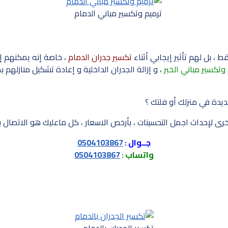
ترميم وتكسير مباني الدمام
 ، بل لهم تأثير إيجابي أثناء
تكسير جدران الدمام
، خاصة إنه يمكنهم إع
تكسير مباني الخبر
، و إزالة الجدران الداخلية و إعادة تشكيل منازلهم ب
يدة في منزلك أو فلتك ؟
 لإحداث اجمل التحسينات ، بأرخص الاسعار ، كل ماعليك هو الاتصال بنا با
جــوال :
0504103867
واتساب :
0504103867
تكسير الجدران بالدمام