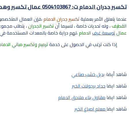
تكسير جدران الدمام ت: 0504103867 عمال تكسير وهدم الخبر – مقاول بناء توسعة غرف القطيف
عندما يتعلق الأمر بعملية
تكسير جدران الدمام
،فإن العمال المتخصصو
القطيف
، وله تحديات خاصة ، لاسيما أن
تكسير الجدران
، يتطلب مجموعه
عمال
توسعة غرف
الدمام
،لهم دراية خاصة بالمعدات المستخدمة في
إذا كنت ترغب في الحصول على خدمة
ترميم وتكسير مباني الدمام
شاهد أيضا:
بديل خشب صناعي
شاهد ايضا
حداد برجولات الخبر
شاهد ايضا
مقاول بناء ملاحق الدمام
شاهد ايضا
معلم اصباغ الخبر