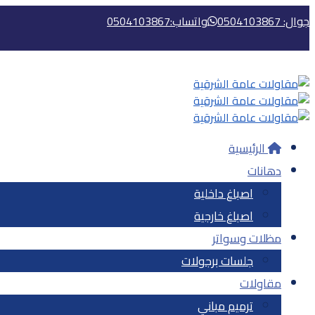
جوال: 0504103867
واتساب:0504103867
الرئيسية‎
دهانات‎
اصباغ داخلية‎
اصباغ خارجية‎
مظلات‎ وسواتر‎
جلسات برجولات‎
مقاولات‎
ترميم مباني‎