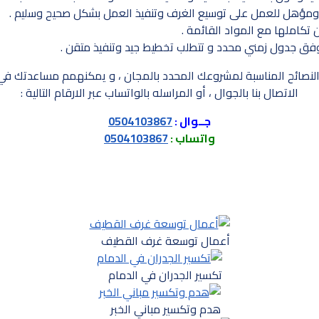
ؤهل للعمل على توسيع الغرف وتنفيذ العمل بشكل صحيح وسليم .
 تكاملها مع المواد القائمة .
فق جدول زمني محدد و تتطلب تخطيط جيد وتنفيذ متقن .
النصائح المناسبة لمشروعك المحدد بالمجان ، و يمكنهمم مساعدتك في ت
الاتصال بنا بالجوال ، أو المراسله بالواتساب عبر الارقام التالية :
جــوال :
0504103867
واتساب :
0504103867
أعمال توسعة غرف القطيف
تكسير الجدران في الدمام
هدم وتكسير مباني الخبر