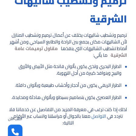
ترميم وتشطيب شاليهات
الشرقية
ترميم وتشطيب شاليهات يختلف عن أعمال ترميم وتشطيب المنازل
لأن الشاليهات مكان يجمع بين الراحة والطابع السياحي ومن أشهر
أنماط تشطيب الشاليهات التي ينفذها
مقاول ترميمات عامة
الشرقية
ما يأتي:
الطراز البحري ولذي يكون بألوان فاتحة مثل الأبيض والأزرق
والبيج وبنوافذ كبيرة من أجل التهوية.
الطراز الريفي يكون من أحجار وأخشاب طبيعية وبألوان دافئة.
الطراز العصري يكون بتصاميم بسيطو وبألوان هادئة ومحايدة.
لذلك إذا كنت ترغب في معرفة المزيد من التفاصيل عن خدماتنا فلا
تتردد في
التواصل
معنا بالجوال أو مراسلتنا واتساب عبر الأرقام
اطلب الأن
التالية: