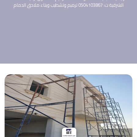
الشرقية ت: 0504103867 ترميم وتشطيب وبناء ملاحق الدمام