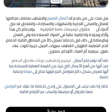
هل تبحث على من يقدم لك
أعمال الترميم
والتشطيب بمختلف مجالاتها
للمنازل والمباني التجارية والشاليهات والاستراحات والملاحق فدعني
أخبرك أن
مقاول ترميمات عامة الشرقية
يوفر لكم كل هذا
وأكثر وبجودة واحترافية عالية في المواد المستخدمة وفي العمل
وبالإضافة إلى ذلك فإن خدماتنا تشمل كلاً من المناطق التالية: الدمام،
الخبر، الشرقية، الظهران، القطيف، سيهات، الجبيل، جزيرة تاروت، عنك،
بقيق، عريعرة، أم العراد، الأوجام، صفوى.
كما أننا نوفر لكم أعمال
ترميم وتشطيب وبناء ملاحق الدمام
حيث أنها من أهم الأعمال التي تزيد من القيمة العملية للمساحة بما
أنها تتعرض بشكل دائم لعوامل الجو فإنها تحتاج إلى
صيانة
وعناية
خاصة.
لذلك إذا كنت ترغب في الحصول على إحدى خدماتنا ما عليك غير
التواصل
معنا بالجوال أو مراسلتنا واتساب عبر الأرقام التالية:
اتصل بنا