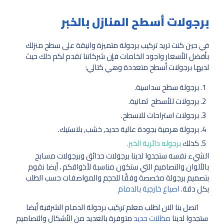
برجولات أسطح المنازل بالخبر
في حين كنت تريد تركيب برجولة متميزة وانيقة على سطح منزلك
بأفضل الأسعار واجود الخامات فإن شركاتنا تقدم لكم ذلك حيث
لديها برجولات أسطح متعددة وهي كتالي:
برجولة سطح سداسية.
برجولات للأسطح ثمانية.
برجولات استراحات للاسطح.
برجولة هرمية بجودة عالية حديد, خشب, بلاستيك.
كذلك
برجوله دائرية الخبر.
الشيء نفسه ستجدوا لدينا برجولات حدائق وبرجولات مسابح
بالألوان والتصاميم التي ستكون مناسبة لأذواقكم ، أيضا نقوم
بتصميم برجولة مخصصة وفقًا للحجم والمواصفات حسب الطلب
بكل دقة.
اصباغ خارجية بالدمام
اتصل بنا الان لطلب معلم تركيب برحولة الدمام الشرقية أيضا
ستجدوا لدينا
مظلات حديد
متوفرة بالعديد من الأشكال والتصاميم