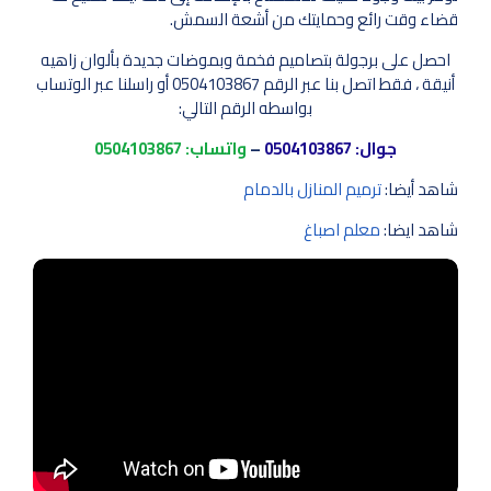
قضاء وقت رائع وحمايتك من أشعة السمش.
احصل على برجولة بتصاميم فخمة وبموضات جديدة بألوان زاهيه
أنيقة ، فقط اتصل بنا عبر الرقم 0504103867 أو راسلنا عبر الوتساب
بواسطه الرقم التالي:
جوال:
0504103867
–
واتساب:
0504103867
شاهد أيضا:
ترميم المنازل بالدمام
شاهد ايضا:
معلم اصباغ