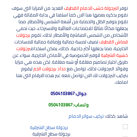
توفر
البرجولة خشب الدمام القطيف
العديد من المزايا التي سوف
نقوم بذكره بعضها هنا الان كما اسلفنا في بداية المقالة فهي
تقوم بتوفير الظل والحماية من أشعة الشمس والأمطار، مما
يجعلها مكانًا مثاليًا للاجتماعات العائلية والاسترخاء، حيث تحمي
الأشخاص من الشمس المباشرة والأمطار. لذلك، تقوم
برجولات
قماش القطيف
تضيف لمسة جمالية وإضافة جمالية للمساحات
الخارجية، مما يجعلها أكثر جاذبية. كذلك، يمكن استخدام
برجولات
خشبية الشرقية
لتوفير الخصوصية في الأماكن الخارجية، سواء عن
طريق اختيار تصاميم مغلقة أو شبه مغلقة. لكن هذه هي مزايا
وفوائد البرجولات لذلك، تواصل مع
حداد برجولات الخبر
ليقوم
بتركيب البرجولات لك الان تواصل معه عبر هذه الارقام التي هنا
امامك.
جوال:
0504103867
وتساب:
0504103867
شاهد كذلك:
تركيب سواتر الدمام
برجولة سطح الشرقية