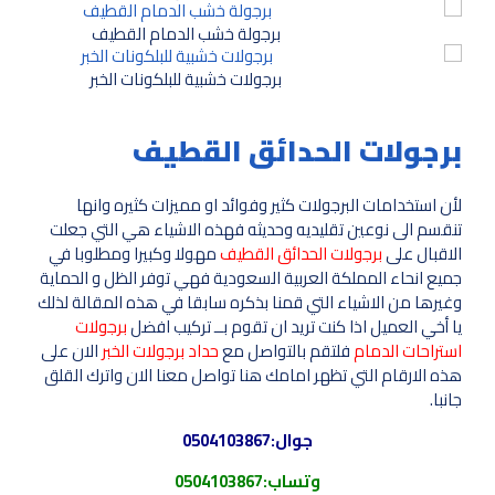
برجولة خشب الدمام القطيف
برجولات خشبية للبلكونات الخبر
برجولات الحدائق القطيف
لأن استخدامات البرجولات كثير وفوائد او مميزات كثيره وانها
تنقسم الى نوعين تقليديه وحديثه فهذه الاشياء هي التي جعلت
الاقبال على
برجولات الحدائق القطيف
مهولا وكبيرا ومطلوبا في
جميع انحاء المملكة العربية السعودية فهي توفر الظل و الحماية
وغيرها من الاشياء التي قمنا بذكره سابقا في هذه المقالة لذلك
يا أخي العميل اذا كنت تريد ان تقوم بــ تركيب افضل
برجولات
استراحات الدمام
فلتقم بالتواصل مع
حداد برجولات الخبر
الان على
هذه الارقام التي تظهر امامك هنا تواصل معنا الان واترك القلق
جانبا.
جوال:
0504103867
وتساب:
0504103867