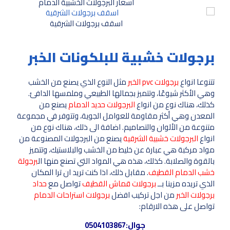
اسعار البرجولات الخشبية الدمام
اسقف برجولات الشرقية
برجولات خشبية للبلكونات الخبر
تتنوعا انواع
برجولات pvc الخبر
مثل النوع الذي يصنع من الخشب
وهي الأكثر شيوعًا، وتتميز بجمالها الطبيعي وملمسها الدافئ.
كذلك، هناك نوع من انواع
البرجولات حديد الدمام
يصنع من
المعدن وهي أكثر مقاومة للعوامل الجوية، وتتوفر في مجموعة
متنوعة من الألوان والتصاميم. اضافة الى ذلك، هناك نوع من
انواع
البرجولات خشبية الشرقية
يصنع من البرجولات المصنوعة من
مواد مركبة هي عبارة عن خليط من الخشب والبلاستيك، وتتميز
بالقوة والصلابة. كذلك، هذه هي المواد التي تصنع منها ال
برجولة
خشب الدمام القطيف
. مقابل ذلك، اذا كنت تريد ان ترا المكان
الذي تريده مزينا بــ
برجولات قماش القطيف
تواصل مع
حداد
برجولات الخبر
من اجل تركيب افضل
برجولات استراحات الدمام
تواصل على هذه الارقام:
جوال:
0504103867