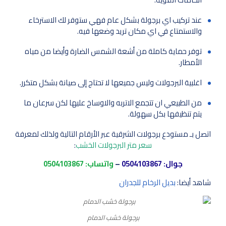
عند تركيب اي برجولة بشكل عام فهي ستوفر لك الاسترخاء
والاستمتاع في اي مكان تريد وضعها فيه.
توفر حماية كاملة من أشعة الشمس الضارة وأيضا من مياه
الأمطار.
اغلبية البرجولات وليس جميعها لا تحتاج إلى صيانة بشكل متكرر.
من الطبيعي ان تتجمع الاتربه والاوساخ عليها لكن سرعان ما
يتم تنظيفها بكل سهولة.
اتصل بـ مستودع برجولات الشرقية عبر الأرقام التالية ولذلك لمعرفة
سعر متر البرجولات الخشب
:
جوال:
0504103867
–
واتساب:
0504103867
شاهد أيضا:
بديل الرخام للجدران
برجولة خشب الدمام