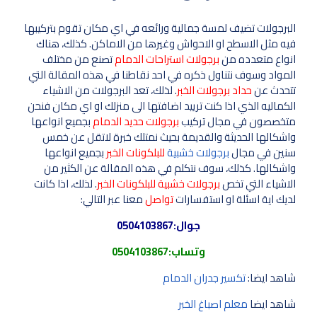
البرجولات تضيف لمسة جمالية ورائعه في اي مكان تقوم بتركيبها
فيه مثل الاسطح او الاحواش وغيرها من الاماكن. كذلك، هناك
انواع متعدده من
برجولات استراحات الدمام
تصنع من مختلف
المواد وسوف نتناول ذكره في احد نقاطنا في هذه المقالة التي
تتحدث عن
حداد برجولات الخبر
. لذلك، تعد البرجولات من الاشياء
الكماليه الذي اذا كنت ترييد اضافتها الى منزلك او اي مكان فنحن
متخصصون في مجال تركيب
برجولات حديد الدمام
بجميع انواعها
واشكالها الحديثة والقديمة بحيث نمتلك خبرة لاتقل عن خمس
سنين في مجال
برجولات خشبية
للبلكونات الخبر
بجميع انواعها
واشكالها. كذلك، سوف نتكلم في هذه المقالة عن الكثير من
الاشياء التي تخص
برجولات خشبية للبلكونات الخبر
. لذلك، اذا كانت
لديك اية اسئلة او استفسارات
تواصل
معنا عبر التالي:
جوال:
0504103867
وتساب:
0504103867
شاهد ايضا:
تكسير جدران الدمام
شاهد ايضا
معلم اصباغ الخبر