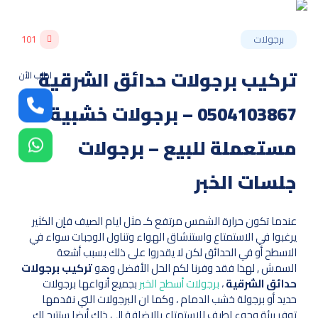
برجولات
101
تركيب برجولات حدائق الشرقية
اطلب الأن
0504103867 – برجولات خشبية
مستعملة للبيع – برجولات
جلسات الخبر
عندما تكون حرارة الشمس مرتفع كـ مثل ايام الصيف فإن الكثير
يرغبوا في الاستمتاع واستنشاق الهواء وتناول الوجبات سواء في
الاسطح أو في الحدائق لكن لا يقدروا على ذلك بسبب أشعة
السمش , لهذا فقد وفرنا لكم الحل الأفضل وهو
تركيب برجولات
حدائق الشرقية
،
برجولات أسطح الخبر
بجميع أنواعها برجولات
حديد أو برجولة خشب الدمام ، وكما ان البرجولات التي نقدمها
توفر بيئة وجوء لطيف للاستمتاع بالإضافة إلى ذلك أيضا ستتيح لك