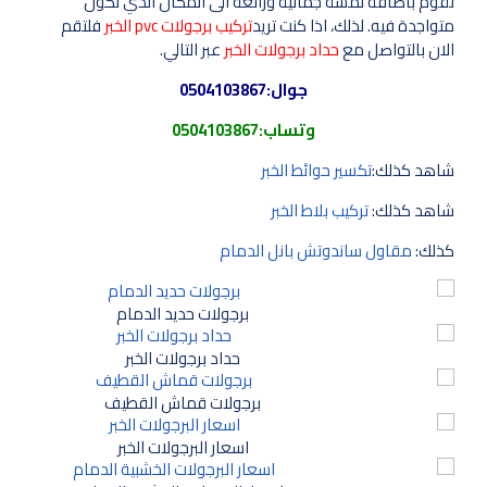
تقوم باضافة لمسة جمالية ورائعة الى المكان الذي تكون
متواجدة فيه. لذلك، اذا كنت تريد
تركيب برجولات pvc الخبر
فلتقم
الان بالتواصل مع
حداد برجولات الخبر
عبر التالي.
جوال:
0504103867
وتساب:
0504103867
شاهد كذلك:
تكسير حوائط الخبر
شاهد كذلك:
تركيب بلاط الخبر
كذلك:
مقاول ساندوتش بانل الدمام
برجولات حديد الدمام
حداد برجولات الخبر
برجولات قماش القطيف
اسعار البرجولات الخبر